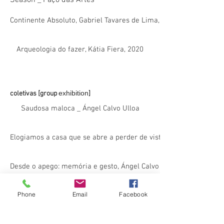
Season _ Paço das Artes
Continente Absoluto, Gabriel Tavares de Lima, 2021
Arqueologia do fazer, Kátia Fiera, 2020
exhibition
coletivas [group
]
Saudosa maloca _ Ángel Calvo Ulloa
Elogiamos a casa que se abre a perder de vista, Mario Gioia
Desde o apego: memória e gesto, Ángel Calvo Ulloa
Phone
Email
Facebook
Obras de ficção, Juliana Monachesi