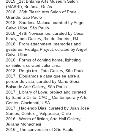
2019 _1st Britânia Arts Museum Salon
(MABRI), Britânia, Goiás
2018 _25th Plastic Arts Salon of Praia
Grande, São Paulo
2018 _Saudosa Maloca, curated by Angel
Calvo Ulloa, São Paulo
2018 _47th Novissímos, curated by Cesar
Kiraly, Ibeu Gallery, Rio de Janeiro, RJ
2018 _From attachment: memories and
gestures, Fidalga Project, curated by Angel
Calvo Ulloa
2018 _Forms of coming home, lightning
exhibition, curated Julia Lima
2018 _Re.gis.tro., Tato Gallery, São Paulo
2017 _Elogiamos a casa que se abre a
perder de vista, curated by Mario Gioia,
Bolsa de Arte Gallery, São Paulo
2017 _Library of Love, project and curated
by Sandra Cinto, CAC _ Contemporary Arts
Center, Cincinnati, USA.
2017 _Haciendo Dias, curated by Juan José
Santos, Centex _ Valparaiso, Chile
2016 _Works of fiction, Arte Hall Gallery,
Juliana Monachesi
2016 _The conversion of São Paulo,