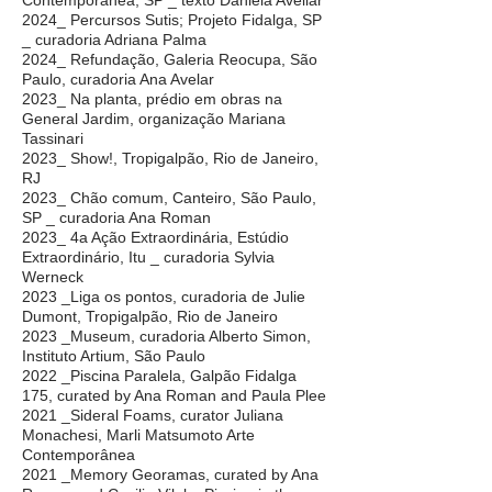
Contemporânea, SP _ texto Daniela Avellar
2024_ Percursos Sutis; Projeto Fidalga, SP
_ curadoria Adriana Palma
2024_ Refundação, Galeria Reocupa, São
Paulo, curadoria Ana Avelar
2023_ Na planta, prédio em obras na
General Jardim, organização Mariana
Tassinari
2023_ Show!, Tropigalpão, Rio de Janeiro,
RJ
2023_ Chão comum, Canteiro, São Paulo,
SP _ curadoria Ana Roman
2023_ 4a Ação Extraordinária, Estúdio
Extraordinário, Itu _ curadoria Sylvia
Werneck
2023 _Liga os pontos, curadoria de Julie
Dumont, Tropigalpão, Rio de Janeiro
2023 _Museum, curadoria Alberto Simon,
Instituto Artium, São Paulo
2022 _Piscina Paralela, Galpão Fidalga
175, curated by Ana Roman and Paula Plee
2021 _Sideral Foams, curator Juliana
Monachesi, Marli Matsumoto Arte
Contemporânea
2021 _Memory Georamas, curated by Ana