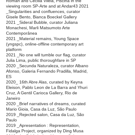
Roman and Cecilia Vilela, Piscina in the
viewing room SP-Arte and at Andar43 2021
_Singularities and confluences, curator
Gisele Bento, Bianca Boeckel Gallery
2021 _Sideral Bubble, curator Juliana
Monachesi, Marli Matsumoto Arte
Contemporânea
2021 _Material remains, Young Space
(yngspc), online-offline contemporary art
platform
2021 _No one will tumble our flag, curator
Julia Lima, public thoroughfare in SP
2020 _Secunda Naturaleza, curator Albano
Afonso, Galeria Fernando Pradilla, Madrid,
ES
2020_ 16th Abre Alas, curated by Keyna
Eleison, Pablo Leon de La Barra and Yhuri
Cruz, A Gentil Carioca Gallery, Rio de
Janeiro
2020 _Brief narratives of dreams, curated
Mario Gioia, Casa da Luz, São Paulo
2019 _Rejected salon, Casa da Luz, São
Paulo
2019 _Apresentation : Representation,
Fidalga Project, organized by Ding Musa