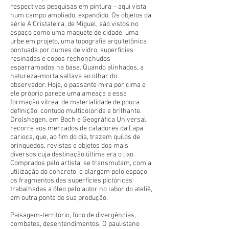
respectivas pesquisas em pintura – aqui vista
num campo ampliado, expandido. Os objetos da
série A Cristaleira, de Miguel, são vistos no
espaço como uma maquete de cidade, uma
urbe em projeto, uma topografia arquitetônica
pontuada por cumes de vidro, superfícies
resinadas e copos rechonchudos
esparramados na base. Quando alinhados, a
natureza-morta saltava ao olhar do
observador. Hoje, o passante mira por cima e
ele próprio parece uma ameaça a essa
formação vítrea, de materialidade de pouca
definição, contudo multicolorida e brilhante.
Drolshagen, em Bach e Geográfica Universal,
recorre aos mercados de catadores da Lapa
carioca, que, ao fim do dia, trazem quilos de
brinquedos, revistas e objetos dos mais
diversos cuja destinação última era o lixo.
Comprados pelo artista, se transmutam, com a
utilização do concreto, e alargam pelo espaço
os fragmentos das superfícies pictóricas
trabalhadas a óleo pelo autor no labor do ateliê,
em outra ponta de sua produção.
Paisagem-território, foco de divergências,
combates, desentendimentos. O paulistano