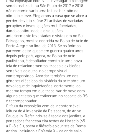
Uma exposição coletiva a investigar a paisagem
sendo realizada na São Paulo de 2017 e 2018
não encaminharia uma leitura harmônica,
otimista e leve. Elogiamos a casa que se abre a
perder de vista reúne 21 artistas de variadas
gerações e investigações multifacetadas,
dando continuidade a discussões
anteriormente levantadas e vistas em Ao Sul,
Paisagens, mostra ocorrida na Bolsa de Arte de
Porto Alegre no final de 2013. Se os ânimos
parecem estar quase em guerra quatro anos
depois pelo país, agora, na Bolsa de Arte
paulistana, é desafiador construir uma nova
teia de relacionamentos, trocas e exibições
sensíveis ao outro, no campo visual
contemporâneo. Abordar também um dos
gêneros clássicos da história da arte abre um
novo leque de inquietações, certamente, ao
mesmo tempo em que trabalhar de novo com
alguns artistas que estiveram no recorte do RS
é recompensador.
O título da exposição vem da incontornável
leitura de A Invenção da Paisagem, de Anne
Cauquelin. Referindo-se à teoria dos jardins, a
pensadora francesa cita textos de Horácio (65
a.C.-8 a.C.), poeta e filósofo epicurista da Roma
Antiga, incluindo a Epístola X – de onde sai o