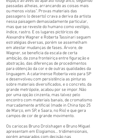
espaço através do aparato fotográfico, seguindo
passadas alheias, arrancando as coisas mais
ou menos vistas”. Provas materiais das
passagens (o deserto) crava a deriva da artista
nessa paisagem demasiadamente particular,
mas que se reveste do humano como vestígio,
índice, rastro. E os lugares pictóricos de
Alexandre Wagner e Roberta Tassinari seguem
estratégias diversas, porém se assemelham
em atestar mudanças de fases. Árvore, de
Wagner, se beneficia da escala de certa
ambição, da zona fronteiriça entre figuração e
abstração, das diferenças de procedimentos
para obtenção da cor e de outras qualidades da
linguagem. A catarinense Roberta veio para SP
e desenvolveu com persistência as pinturas
sobre materiais diversificados, e o concreto, da
grande metrópole, acabou por se impor. Não
por uma opção cinzenta, mas talvez pelo
encontro com materiais banais, de cromatismo
marcadamente artificial (made in China tipo 25
de Março, em SP, e Saara, no Rio) e que gera
campos de cor de grande movimento.
Os cariocas Bruno Drolshagen e Bruno Miguel
apresentam em Elogiamos... tridimensionais,
porém amparados com decisão nas