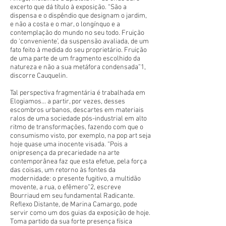
excerto que dá título à exposição. “São a
dispensa e o dispêndio que designam o jardim,
e não a costa e o mar, o longínquo e a
contemplação do mundo no seu todo. Fruição
do ‘conveniente’, da suspensão avaliada, de um
fato feito à medida do seu proprietário. Fruição
de uma parte de um fragmento escolhido da
natureza e não a sua metáfora condensada”1,
discorre Cauquelin.
Tal perspectiva fragmentária é trabalhada em
Elogiamos… a partir, por vezes, desses
escombros urbanos, descartes em materiais
ralos de uma sociedade pós-industrial em alto
ritmo de transformações, fazendo com que o
consumismo visto, por exemplo, na pop art seja
hoje quase uma inocente visada. “Pois a
onipresença da precariedade na arte
contemporânea faz que esta efetue, pela força
das coisas, um retorno às fontes da
modernidade: o presente fugitivo, a multidão
movente, a rua, o efêmero”2, escreve
Bourriaud em seu fundamental Radicante.
Reflexo Distante, de Marina Camargo, pode
servir como um dos guias da exposição de hoje.
Toma partido da sua forte presença física