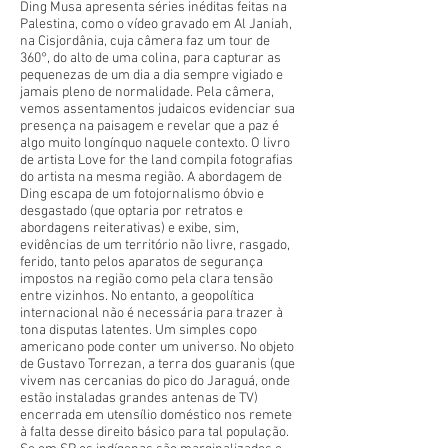
Ding Musa apresenta séries inéditas feitas na
Palestina, como o vídeo gravado em Al Janiah,
na Cisjordânia, cuja câmera faz um tour de
360°, do alto de uma colina, para capturar as
pequenezas de um dia a dia sempre vigiado e
jamais pleno de normalidade. Pela câmera,
vemos assentamentos judaicos evidenciar sua
presença na paisagem e revelar que a paz é
algo muito longínquo naquele contexto. O livro
de artista Love for the land compila fotografias
do artista na mesma região. A abordagem de
Ding escapa de um fotojornalismo óbvio e
desgastado (que optaria por retratos e
abordagens reiterativas) e exibe, sim,
evidências de um território não livre, rasgado,
ferido, tanto pelos aparatos de segurança
impostos na região como pela clara tensão
entre vizinhos. No entanto, a geopolítica
internacional não é necessária para trazer à
tona disputas latentes. Um simples copo
americano pode conter um universo. No objeto
de Gustavo Torrezan, a terra dos guaranis (que
vivem nas cercanias do pico do Jaraguá, onde
estão instaladas grandes antenas de TV)
encerrada em utensílio doméstico nos remete
à falta desse direito básico para tal população.