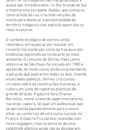
Se em SP os indígenas são marginalizados e
quase são ‘invisibilizados’, no Rio Grande do Sul
a mesma sina se repete. Xadalu, que começou
como artista de rua, cria intervenções de
monta para destacar a ancestralidade do
território indígena e nos explicita quem são os
reais invasores.
O contexto ecológico de outrora ainda
reverbera, em especial por resultar em
cinzento horizonte por conta do fracasso das
instâncias diplomáticas no tocante ao meio
ambiente. O conjunto de Shirley Paes Leme
sobre o ar de São Paulo foi iniciado em 1985 e
apreende, de modo visual ainda surpreendente,
a poluição que aspiramos todos os dias. Usando
enunciados poéticos, Shirley cria curtos-
circuitos sobre as construções humanas, a
cultura etc junto de registros plásticos de
grande atração. A gaúcha Vera Chaves
Barcellos, nome-chave do experimentalismo
nacional, captura, tal qual um audiovisual que
se apresenta paulatinamente para o nosso
olhar, os contornos de uma usina nuclear na
França. A Guerra Fria parece revestida com
nova roupagem, mas os temores de uma
catástrofe atômica ainda não se dissiparam.