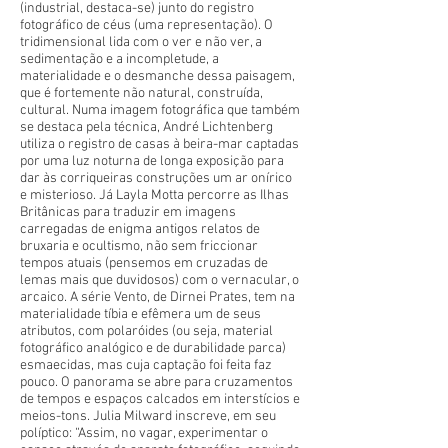
(industrial, destaca-se) junto do registro
fotográfico de céus (uma representação). O
tridimensional lida com o ver e não ver, a
sedimentação e a incompletude, a
materialidade e o desmanche dessa paisagem,
que é fortemente não natural, construída,
cultural. Numa imagem fotográfica que também
se destaca pela técnica, André Lichtenberg
utiliza o registro de casas à beira-mar captadas
por uma luz noturna de longa exposição para
dar às corriqueiras construções um ar onírico
e misterioso. Já Layla Motta percorre as Ilhas
Britânicas para traduzir em imagens
carregadas de enigma antigos relatos de
bruxaria e ocultismo, não sem friccionar
tempos atuais (pensemos em cruzadas de
lemas mais que duvidosos) com o vernacular, o
arcaico. A série Vento, de Dirnei Prates, tem na
materialidade tíbia e efêmera um de seus
atributos, com polaróides (ou seja, material
fotográfico analógico e de durabilidade parca)
esmaecidas, mas cuja captação foi feita faz
pouco. O panorama se abre para cruzamentos
de tempos e espaços calcados em interstícios e
meios-tons. Julia Milward inscreve, em seu
políptico: “Assim, no vagar, experimentar o