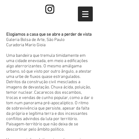
Elogiamos a casa que se abre a perder de vista
Galeria Bolsa de Arte, São Paulo
Curadoria Mario Gioia
Uma bandeira que tremula timidamente em
uma cidade enevoada, em meio a edificações
algo aterrorizantes. O mesmo amálgama
urbano, só que visto por outro ângulo, a atestar
uma urbe de fluxos quase estrangulados.
Detritos da construção civil mesclados a
imagens de devastação. Chuva ácida, poluição,
temor nuclear. Cacarecos dos escambos,
trocas e vendas de cunho popular, como a dar o
tom num panorama pré-apocalíptico. O ritmo
de sobrevivência que persiste, apesar da falta
da própria e legítima terra e dos incessantes
conflitos advindos da luta por território.
Paisagem-território que não deixa de se
descortinar pelo âmbito político.