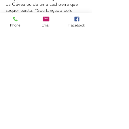
da Gávea ou de uma cachoeira que
sequer existe. “Sou lançado pelo
desejo e tomado pela angústia de
incompletude”, revela ele acerca de
Phone
Email
Facebook
suas fabricacações do real. E não é
diferente no processo de Cecilia
Walton. Ali, onde qualquer ideia sobre
o mundo das imagens pode parecer
ausente, a artista está também
jogando com o conceito de
representação. A aparente negação da
imagem convida a um olhar mais
detido: que objetos são estes? Eles
falam de pintura – chassis, telas, linho
–, mas não exatamente.
São pintura, de certa forma, porque
são constituídos de todos os elementos
que se costuma encontrar em uma
pintura convencional. Mas qual a
imagem que estas “pinturas”