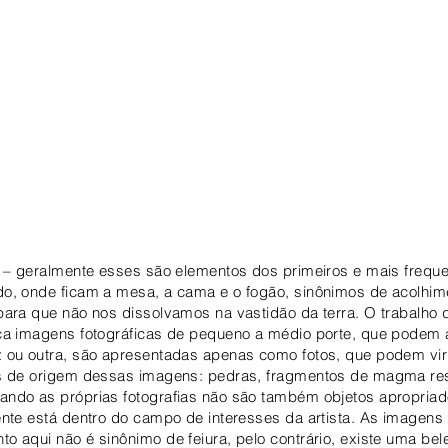
l – geralmente esses são elementos dos primeiros e mais frequ
o, onde ficam a mesa, a cama e o fogão, sinônimos de acolhim
para que não nos dissolvamos na vastidão da terra. O trabalho 
ca imagens fotográficas de pequeno a médio porte, que podem a
z ou outra, são apresentadas apenas como fotos, que podem v
es de origem dessas imagens: pedras, fragmentos de magma re
ndo as próprias fotografias não são também objetos apropriado
ente está dentro do campo de interesses da artista. As image
o aqui não é sinônimo de feiura, pelo contrário, existe uma be