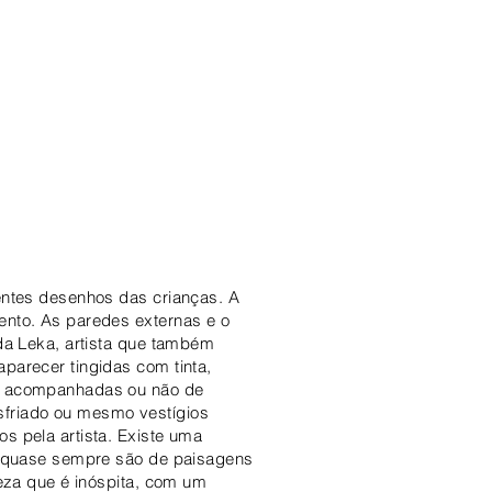
entes desenhos das crianças. A
ento. As paredes externas e o
da Leka, artista que também
parecer tingidas com tinta,
ir acompanhadas ou não de
sfriado ou mesmo vestígios
s pela artista. Existe uma
ns quase sempre são de paisagens
leza que é inóspita, com um